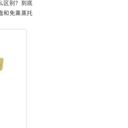
么区别？到底
盘和免熏蒸托