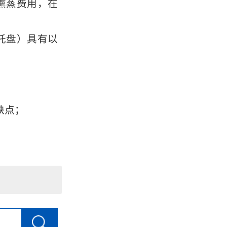
熏蒸费用，在
托盘）具有以
；
缺点；