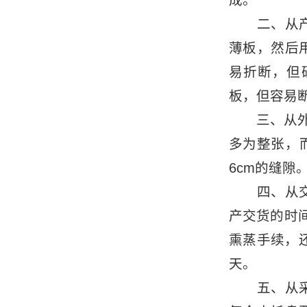
成。
二、从产品
薄板，然后
易折断，但
板，但容易
三、从外观
多为整张，
6cm的缝隙
四、从交货
产交货的时
熏蒸手续，
天。
五、从采购