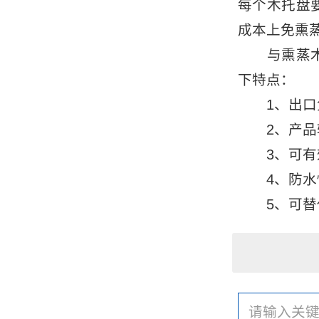
每个木托盘
成本上免熏
与熏蒸木托
下特点：
1、出口免
2、产品较
3、可有效
4、防水性
5、可替代